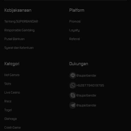
Kebijaksanaan
Platform
Tentang SUPERBANDAR
Promosi
Responsible Gambling
Loyalty
Pusat Bantuan
Referral
Syarat dan Ketentuan
Kategori
Dukungan
Hot Games
@superbandar
Slots
+6287794019795
Live Casino
@superbandar
Race
@superbandar
Togel
Olahraga
Crash Game