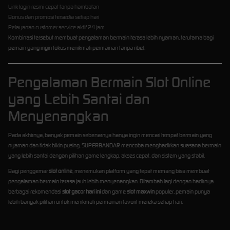
Link login resmi cepat tanpa hambatan
Bonus dan promosi tersedia setiap hari
Pelayanan customer service aktif 24 jam
Kombinasi tersebut membuat pengalaman bermain terasa lebih nyaman, terutama bagi
pemain yang ingin fokus menikmati permainan tanpa ribet.
Pengalaman Bermain Slot Online
yang Lebih Santai dan
Menyenangkan
Pada akhirnya, banyak pemain sebenarnya hanya ingin mencari tempat bermain yang
nyaman dan tidak bikin pusing. SUPERBANDAR mencoba menghadirkan suasana bermain
yang lebih santai dengan pilihan game lengkap, akses cepat, dan sistem yang stabil.
Bagi penggemar
slot online
, menemukan platform yang tepat memang bisa membuat
pengalaman bermain terasa jauh lebih menyenangkan. Ditambah lagi dengan hadirnya
berbagai rekomendasi
slot gacor hari ini
dan game
slot maxwin
populer, pemain punya
lebih banyak pilihan untuk menikmati permainan favorit mereka setiap hari.