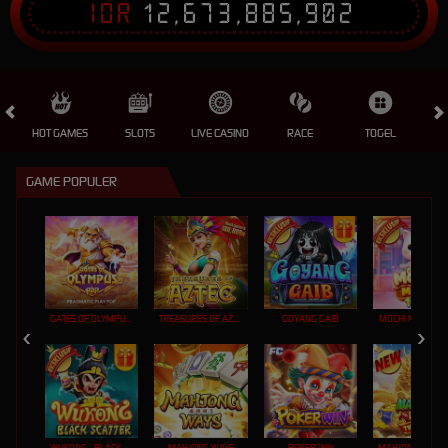
IDR
12,673,885,902
HOT GAMES
SLOTS
LIVE CASINO
RACE
TOGEL
OL
GAME POPULER
GATES OF OLYMPUS POP
TREASURES OF AZTEC
GOYANG GAIB
MOCHI MANIA 1
WUKONG - BLACK SCATTER
MAHJONG WAYS
POKER WIN