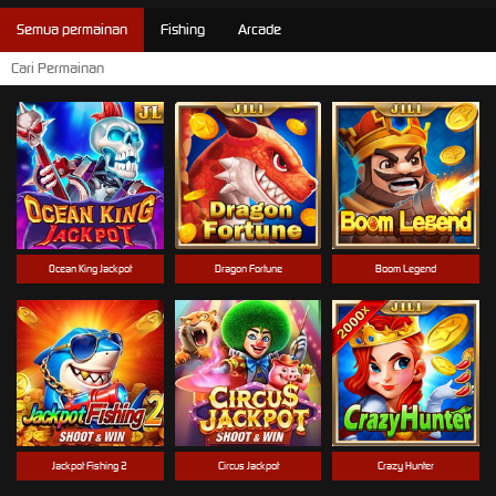
Semua permainan
Fishing
Arcade
Ocean King Jackpot
Dragon Fortune
Boom Legend
Jackpot Fishing 2
Circus Jackpot
Crazy Hunter