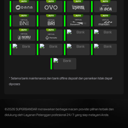
* Selama bank maintenance dan bank offline deposit dan penarikan tidak dapat
diproses
©2026 SUPERBANDAR menawarkan berbagai macam provider pilihan terbaik dan
didukung oleh Layanan Pelanggan profesional 24/7 yang siap melayani Anda.