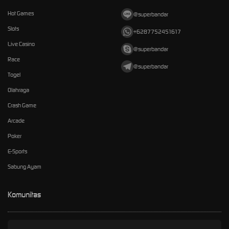
Hot Games
@superbandar
Slots
+6287752451617
Live Casino
@superbandar
Race
@superbandar
Togel
Olahraga
Crash Game
Arcade
Poker
E-Sports
Sabung Ayam
Komunitas