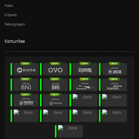
Poker
E-Sports
Sabung Ayam
Komunitas