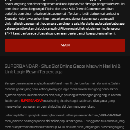
dealer langsung dan dirancang secara unik untuk pasar Asia. Sebagai penyedia terkemuka
permainan kasino langsung di Filipina dan pasar Asia, Oriental Game menampilkan
portofolio permainan terbaik untuk para pemain. Terutama terdiri dari permainan kasino
Eropa dan Asia, tawaran kami memancarkan pengalaman kasino nyata yang pasti
dinikmati oleh para pemain, kapan saja dan di mana saja. Mereka tersedia dalam beberapa
bahasa dan dilakukan di studio canggih di Filipina melalui teknologi streaming langsung
24/7 kami, dan berada di bawah pengawasan dealer dan pit boss profesional kami.
MAIN
SUPERBANDAR - Situs Slot Online Gacor Maxwin Hari Ini &
Link Login Resmi Terpercaya
Banyak pemain sekarang lebih selektif saat memilih platform bermain slot online. Selain
mencari game yang seru, kebanyakan juga ingin menemukan situs yang benar-benar
nyaman dipakai, mudah diakses, dan punya peluang kemenangan yang bagus. Karena
itulah nama
SUPERBANDAR
mulai sering dicari sebagai salah satu
situs gacor
yang
menawarkan pengalaman bermain lebih stabil dan menyenangkan.
Sebagai platform yang fokus menghadirkan kualitas permainan terbaik, SUPERBANDAR
menyediakan berbagai pilihan
slot online
populer dengan RTP tinggi dan fitur modern yang
membuat permainan terasa lebih hidup. Mulai dari tampilan yang ringan, proses login yang