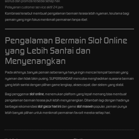
Bonus dan promosi tersedia setiap hari
Pelayanan customer service aktif 24 jam
Kombinasi tersebut membuat pengalaman bermain terasa lebih nyaman, terutama bagi
pemain yang ingin fokus menikmati permainan tanpa ribet.
Pengalaman Bermain Slot Online
yang Lebih Santai dan
Menyenangkan
Pada akhirnya, banyak pemain sebenarnya hanya ingin mencari tempat bermain yang
nyaman dan tidak bikin pusing. SUPERBANDAR mencoba menghadirkan suasana bermain
yang lebih santai dengan pilihan game lengkap, akses cepat, dan sistem yang stabil.
Bagi penggemar
slot online
, menemukan platform yang tepat memang bisa membuat
pengalaman bermain terasa jauh lebih menyenangkan. Ditambah lagi dengan hadirnya
berbagai rekomendasi
slot gacor hari ini
dan game
slot maxwin
populer, pemain punya
lebih banyak pilihan untuk menikmati permainan favorit mereka setiap hari.