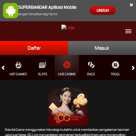
×
SUPERBANDAR Aplikasi Mobile
UNDUH
Jangan tampilkan lagi hari ini
Daftar
Masuk
HOT GAMES
SLOTS
LIVE CASINO
RACE
TOGEL
OL
Oriental Game menggunakan teknologi mutakhir untuk memberikan pengalaman bermain
yang luar biasa. OG Live menyediakan permainan berkualitas tinggi yang menampilkan