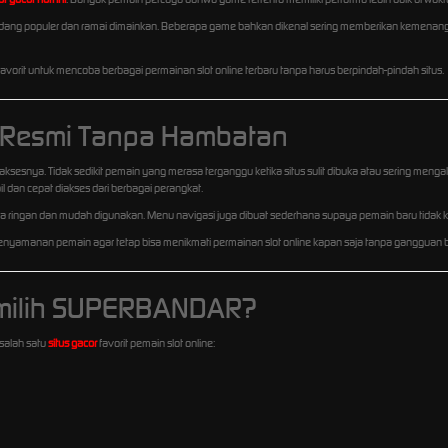
ng populer dan ramai dimainkan. Beberapa game bahkan dikenal sering memberikan kemenanga
rit untuk mencoba berbagai permainan slot online terbaru tanpa harus berpindah-pindah situs.
n Resmi Tanpa Hambatan
esnya. Tidak sedikit pemain yang merasa terganggu ketika situs sulit dibuka atau sering me
 dan cepat diakses dari berbagai perangkat.
a ringan dan mudah digunakan. Menu navigasi juga dibuat sederhana supaya pemain baru tidak 
yamanan pemain agar tetap bisa menikmati permainan slot online kapan saja tanpa gangguan be
milih SUPERBANDAR?
salah satu
situs gacor
favorit pemain slot online: