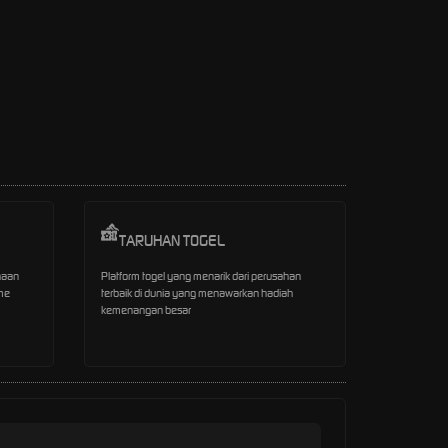
TARUHAN TOGEL
haan
Platform togel yang menarik dari perusahan
ame
terbaik di dunia yang menawarkan hadiah
kemenangan besar