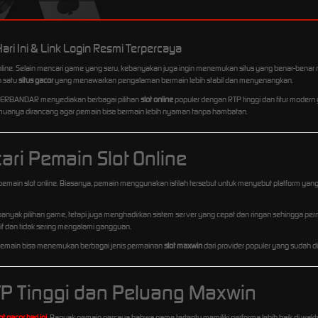
ri Ini & Link Login Resmi Terpercaya
t online. Selain mencari game yang seru, kebanyakan juga ingin menemukan situs yang benar-be
h satu
situs gacor
yang menawarkan pengalaman bermain lebih stabil dan menyenangkan.
SUPERBANDAR menyediakan berbagai pilihan
slot online
populer dengan RTP tinggi dan fitur modern
 semuanya dirancang agar pemain bisa bermain lebih nyaman tanpa hambatan.
ari Pemain Slot Online
main slot online. Biasanya, pemain menggunakan istilah tersebut untuk menyebut platform yang
k pilihan game, tetapi juga menghadirkan sistem server yang cepat dan ringan sehingga permain
f dan tidak sering mengalami gangguan.
i. Pemain bisa menemukan berbagai jenis permainan
slot maxwin
dari provider populer yang sudah di
RTP Tinggi dan Peluang Maxwin
ot gacor hari ini
. Banyak pemain percaya bahwa game tertentu memiliki performa lebih baik di waktu