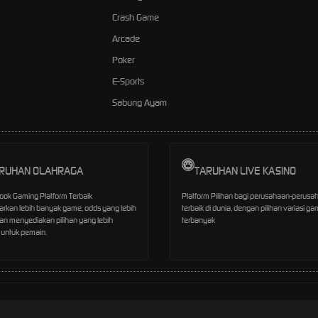
Crash Game
Arcade
Poker
E-Sports
Sabung Ayam
RUHAN OLAHRAGA
TARUHAN LIVE KASINO
ook Gaming Platform Terbaik
Platform Pilihan bagi perusahaan-perusa
kan lebih banyak game, odds yang lebih
terbaik di dunia, dengan pilihan variasi g
 dan menyediakan pilihan yang lebih
terbanyak
untuk pemain.