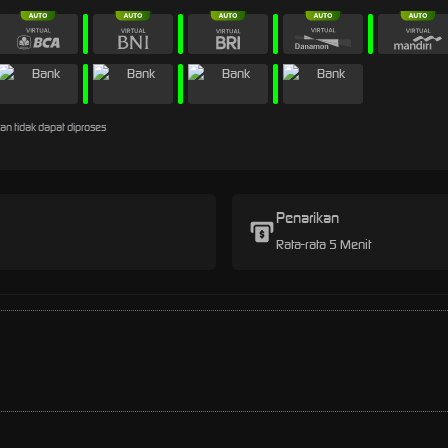
an tidak dapat diproses
Penarikan
Rata-rata 5 Menit