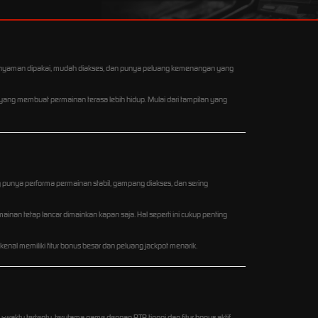
nar nyaman dipakai, mudah diakses, dan punya peluang kemenangan yang
 yang membuat permainan terasa lebih hidup. Mulai dari tampilan yang
 punya performa permainan stabil, gampang diakses, dan sering
an tetap lancar dimainkan kapan saja. Hal seperti ini cukup penting
kenal memiliki fitur bonus besar dan peluang jackpot menarik.
-waktu tertentu, terutama game dengan RTP tinggi dan fitur bonus aktif.