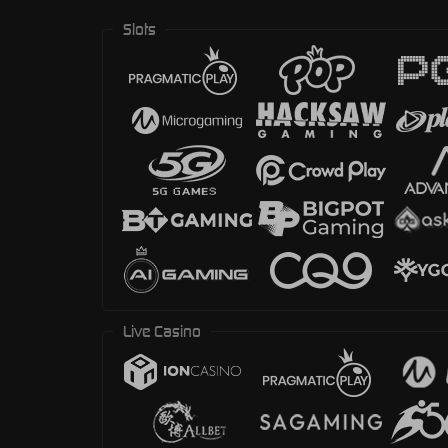
Slots
Live Casino