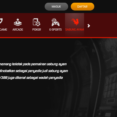
MASUK
DAFTAR
 GAME
ARCADE
POKER
E-SPORTS
SABUNG AYAM
PROMOSI
 memang terletak pada permainan sabung ayam
dinobatkan sebagai penyedia judi sabung ayam
, SV388 juga dikenal sebagai wadah penyedia