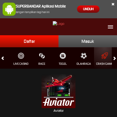
×
SUPERBANDAR Aplikasi Mobile
UNDUH
Jangan tampilkan lagi hari ini
Daftar
Masuk
OTS
LIVE CASINO
RACE
TOGEL
OLAHRAGA
CRASH GAME
Aviator