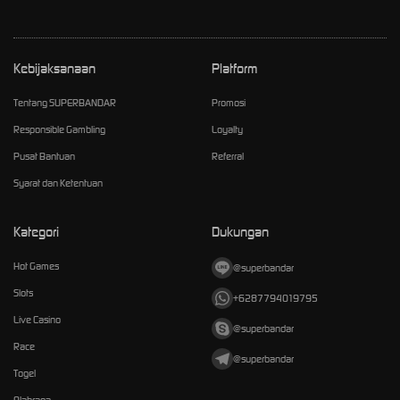
Kebijaksanaan
Platform
Tentang SUPERBANDAR
Promosi
Responsible Gambling
Loyalty
Pusat Bantuan
Referral
Syarat dan Ketentuan
Kategori
Dukungan
Hot Games
@superbandar
Slots
+6287794019795
Live Casino
@superbandar
Race
@superbandar
Togel
Olahraga