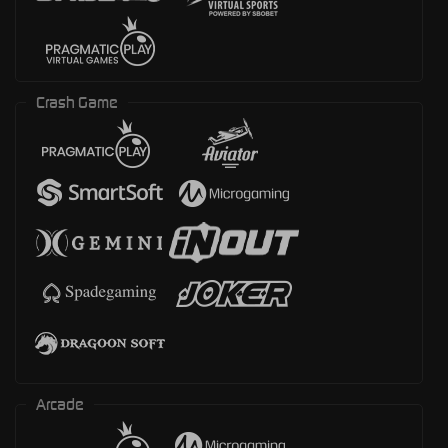
Crash Game
Arcade