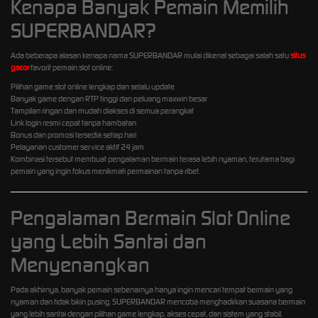
Kenapa Banyak Pemain Memilih
SUPERBANDAR?
Ada beberapa alasan kenapa nama SUPERBANDAR mulai dikenal sebagai salah satu
situs
gacor
favorit pemain slot online:
Pilihan game slot online lengkap dan selalu update
Banyak game dengan RTP tinggi dan peluang maxwin besar
Tampilan ringan dan mudah diakses di semua perangkat
Link login resmi cepat tanpa hambatan
Bonus dan promosi tersedia setiap hari
Pelayanan customer service aktif 24 jam
Kombinasi tersebut membuat pengalaman bermain terasa lebih nyaman, terutama bagi
pemain yang ingin fokus menikmati permainan tanpa ribet.
Pengalaman Bermain Slot Online
yang Lebih Santai dan
Menyenangkan
Pada akhirnya, banyak pemain sebenarnya hanya ingin mencari tempat bermain yang
nyaman dan tidak bikin pusing. SUPERBANDAR mencoba menghadirkan suasana bermain
yang lebih santai dengan pilihan game lengkap, akses cepat, dan sistem yang stabil.