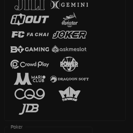
Poker