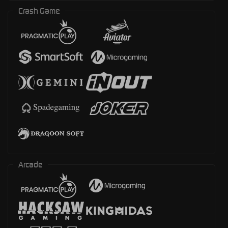
Crash Game
Arcade