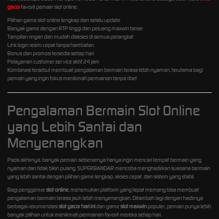
gacor
favorit pemain slot online:
Pilihan game slot online lengkap dan selalu update
Banyak game dengan RTP tinggi dan peluang maxwin besar
Tampilan ringan dan mudah diakses di semua perangkat
Link login resmi cepat tanpa hambatan
Bonus dan promosi tersedia setiap hari
Pelayanan customer service aktif 24 jam
Kombinasi tersebut membuat pengalaman bermain terasa lebih nyaman, terutama bagi
pemain yang ingin fokus menikmati permainan tanpa ribet.
Pengalaman Bermain Slot Online
yang Lebih Santai dan
Menyenangkan
Pada akhirnya, banyak pemain sebenarnya hanya ingin mencari tempat bermain yang
nyaman dan tidak bikin pusing. SUPERBANDAR mencoba menghadirkan suasana bermain
yang lebih santai dengan pilihan game lengkap, akses cepat, dan sistem yang stabil.
Bagi penggemar
slot online
, menemukan platform yang tepat memang bisa membuat
pengalaman bermain terasa jauh lebih menyenangkan. Ditambah lagi dengan hadirnya
berbagai rekomendasi
slot gacor hari ini
dan game
slot maxwin
populer, pemain punya lebih
banyak pilihan untuk menikmati permainan favorit mereka setiap hari.