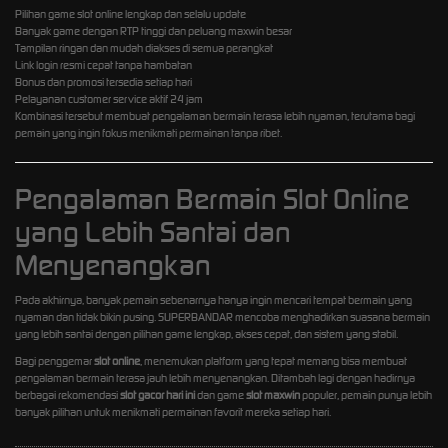
Pilihan game slot online lengkap dan selalu update
Banyak game dengan RTP tinggi dan peluang maxwin besar
Tampilan ringan dan mudah diakses di semua perangkat
Link login resmi cepat tanpa hambatan
Bonus dan promosi tersedia setiap hari
Pelayanan customer service aktif 24 jam
Kombinasi tersebut membuat pengalaman bermain terasa lebih nyaman, terutama bagi
pemain yang ingin fokus menikmati permainan tanpa ribet.
Pengalaman Bermain Slot Online
yang Lebih Santai dan
Menyenangkan
Pada akhirnya, banyak pemain sebenarnya hanya ingin mencari tempat bermain yang
nyaman dan tidak bikin pusing. SUPERBANDAR mencoba menghadirkan suasana bermain
yang lebih santai dengan pilihan game lengkap, akses cepat, dan sistem yang stabil.
Bagi penggemar
slot online
, menemukan platform yang tepat memang bisa membuat
pengalaman bermain terasa jauh lebih menyenangkan. Ditambah lagi dengan hadirnya
berbagai rekomendasi
slot gacor hari ini
dan game
slot maxwin
populer, pemain punya lebih
banyak pilihan untuk menikmati permainan favorit mereka setiap hari.