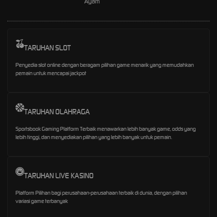
Ayam
TARUHAN SLOT
Penyedia slot online dengan beragam pilihan game menarik yang memudahkan
pemain untuk mencapai jackpot
TARUHAN OLAHRAGA
Sportsbook Gaming Platform Terbaik menawarkan lebih banyak game, odds yang
lebih tinggi, dan menyediakan pilihan yang lebih banyak untuk pemain.
TARUHAN LIVE KASINO
Platform Pilihan bagi perusahaan-perusahaan terbaik di dunia, dengan pilihan
variasi game terbanyak