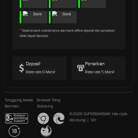
* Selama bank maintenance dan bank offline deposit dan penarikan
tidak dapat diproses
Deposit
Penarikan
Rata-rata 0 Menit
Rata-rata 5 Menit
Tanggung Jawab
Browser Yang
Bermain
Didukung
©2026 SUPERBANDAR. Hak cipta
dilindungi | 18+