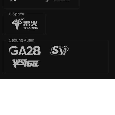
E-Sports
Sabung Ayam