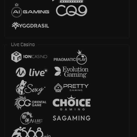
Live Casino