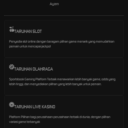
Ayam
TARUHAN SLOT
Penyedia slot online dengan beragam pilihan game menarik yang memudahkan
pemain untuk mencapai jackpot
TARUHAN OLAHRAGA
Sportsbook Gaming Platform Terbaik menawarkan lebih banyak game, odds yang
lebih tinggi, dan menyediakan pilihan yang lebih banyak untuk pemain.
TARUHAN LIVE KASINO
Platform Pilihan bagi perusahaan-perusahaan terbaik di dunia, dengan pilihan
variasi game terbanyak