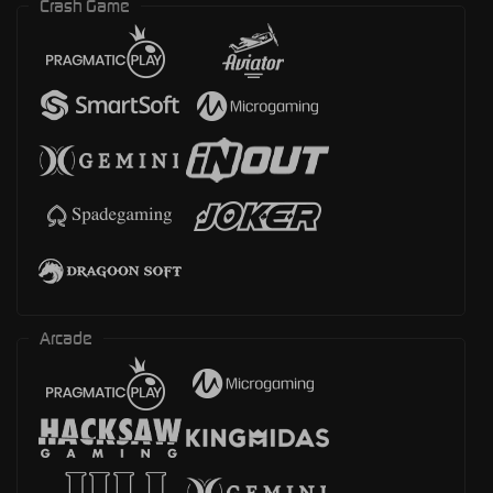
Crash Game
Arcade