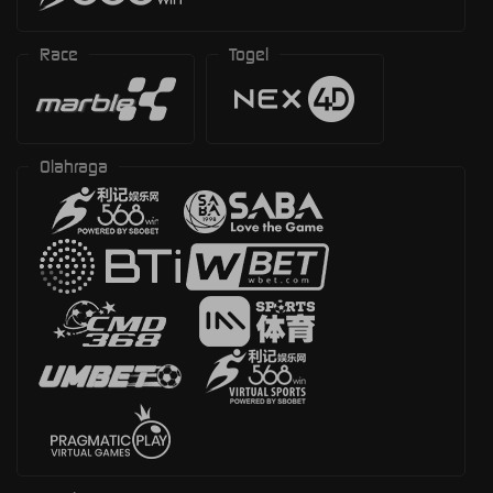
Race
Togel
Olahraga