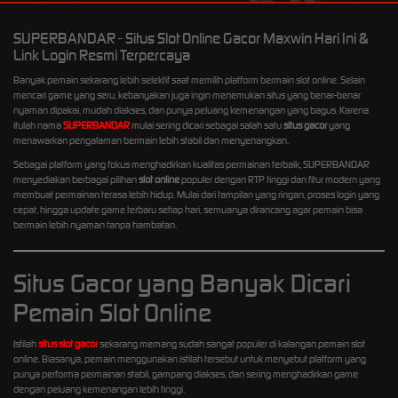
SUPERBANDAR - Situs Slot Online Gacor Maxwin Hari Ini &
Link Login Resmi Terpercaya
Banyak pemain sekarang lebih selektif saat memilih platform bermain slot online. Selain
mencari game yang seru, kebanyakan juga ingin menemukan situs yang benar-benar
nyaman dipakai, mudah diakses, dan punya peluang kemenangan yang bagus. Karena
itulah nama
SUPERBANDAR
mulai sering dicari sebagai salah satu
situs gacor
yang
menawarkan pengalaman bermain lebih stabil dan menyenangkan.
Sebagai platform yang fokus menghadirkan kualitas permainan terbaik, SUPERBANDAR
menyediakan berbagai pilihan
slot online
populer dengan RTP tinggi dan fitur modern yang
membuat permainan terasa lebih hidup. Mulai dari tampilan yang ringan, proses login yang
cepat, hingga update game terbaru setiap hari, semuanya dirancang agar pemain bisa
bermain lebih nyaman tanpa hambatan.
Situs Gacor yang Banyak Dicari
Pemain Slot Online
Istilah
situs slot gacor
sekarang memang sudah sangat populer di kalangan pemain slot
online. Biasanya, pemain menggunakan istilah tersebut untuk menyebut platform yang
punya performa permainan stabil, gampang diakses, dan sering menghadirkan game
dengan peluang kemenangan lebih tinggi.