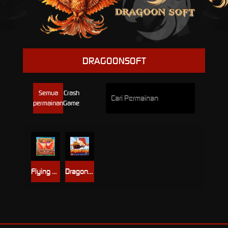
DRAGOONSOFT
Semua
Crash
permainan
Game
Flying Phoenix
Dragon or Crash