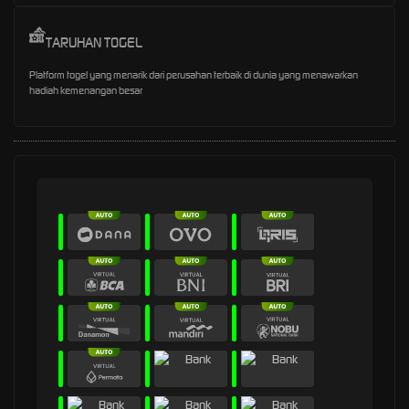
TARUHAN TOGEL
Platform togel yang menarik dari perusahan terbaik di dunia yang menawarkan
hadiah kemenangan besar