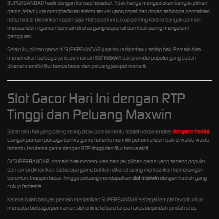
SUPERBANDAR hadir dengan konsep tersebut. Tidak hanya menyediakan banyak pilihan
game, tetapi juga menghadirkan sistem server yang cepat dan ringan sehingga permainan
tetap lancar dimainkan kapan saja. Hal seperti ini cukup penting karena banyak pemain
merasa lebih nyaman bermain di situs yang responsif dan tidak sering mengalami
gangguan.
Selain itu, pilihan game di SUPERBANDAR juga terus diperbarui setiap hari. Pemain bisa
menemukan berbagai jenis permainan
slot maxwin
dari provider populer yang sudah
dikenal memiliki fitur bonus besar dan peluang jackpot menarik.
Slot Gacor Hari Ini dengan RTP
Tinggi dan Peluang Maxwin
Salah satu hal yang paling sering dicari pemain tentu adalah rekomendasi
slot gacor hari ini
.
Banyak pemain percaya bahwa game tertentu memiliki performa lebih baik di waktu-waktu
tertentu, terutama game dengan RTP tinggi dan fitur bonus aktif.
Di SUPERBANDAR, pemain bisa menemukan banyak pilihan game yang sedang populer
dan ramai dimainkan. Beberapa game bahkan dikenal sering memberikan kemenangan
beruntun, freespin besar, hingga peluang mendapatkan
slot maxwin
dengan hadiah yang
cukup fantastis.
Karena itulah banyak pemain menjadikan SUPERBANDAR sebagai tempat favorit untuk
mencoba berbagai permainan slot online terbaru tanpa harus berpindah-pindah situs.