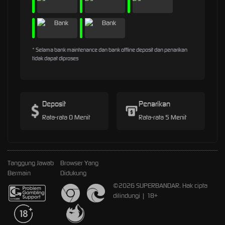
* Selama bank maintenance dan bank offline deposit dan penarikan
tidak dapat diproses
Deposit
Penarikan
Rata-rata 0 Menit
Rata-rata 5 Menit
Tanggung Jawab
Browser Yang
Bermain
Didukung
©2026 SUPERBANDAR. Hak cipta
dilindungi | 18+