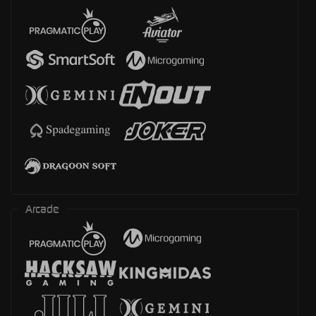
Arcade