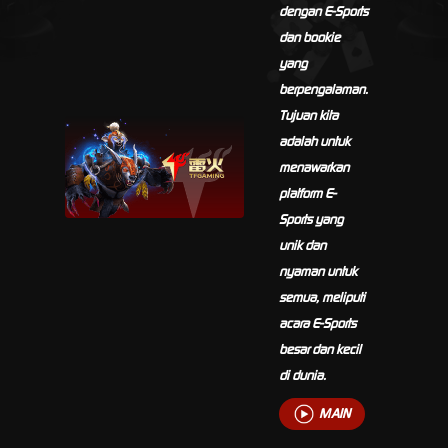
dengan E-Sports
dan bookie
yang
berpengalaman.
Tujuan kita
adalah untuk
menawarkan
platform E-
Sports yang
unik dan
nyaman untuk
semua, meliputi
acara E-Sports
besar dan kecil
di dunia.
MAIN