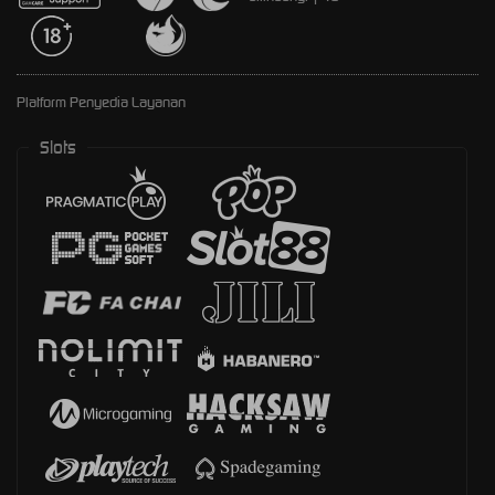
Platform Penyedia Layanan
Slots