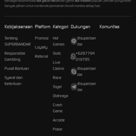
berbagai rekomendasi
slot gacor hari ini
dan game
slot maxwin
populer, pemain punya lebih
banyak pilihan untuk menikmati permainan favorit mereka setiap hari.
Kebijaksanaan
Platform
Kategori
Dukungan
Komunitas
Tentang
Promosi
Hot
@superban
SUPERBANDAR
Games
dar
Loyalty
Responsible
Slots
+6287794
Referral
Gambling
019795
Live
Pusat Bantuan
Casino
@superban
dar
Syarat dan
Race
Ketentuan
@superban
Togel
dar
Olahraga
Crash
Game
Arcade
Poker