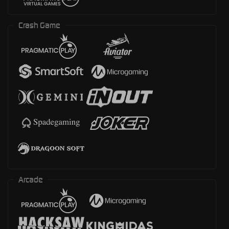
Crash Game
Arcade