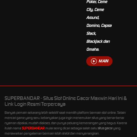
Poker, Ceme
City, Ceme
Around,
Domino, Capsa
Stack,
Blackjack dan
Omaha.
MAIN
SUPERBANDAR - Situs Slot Online Gacor Maxwin Hari Ini &
Link Login Resmi Terpercaya
Banyak pemain sekarang lebih selektif saat memilih platform bermain slot online. Selain
mencari game yang seru, kebanyakan juga ingin menemukan situs yang benar-benar
nyaman dipakai, mudah diakses, dan punya peluang kemenangan yang bagus. Karena
itulah nama
SUPERBANDAR
mulai sering dicari sebagai salah satu
situs gacor
yang
menawarkan pengalaman bermain lebih stabil dan menyenangkan.