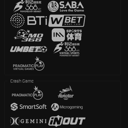
Crash Game