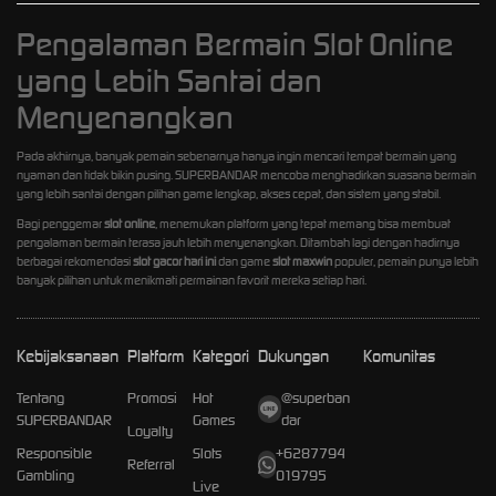
Pengalaman Bermain Slot Online
yang Lebih Santai dan
Menyenangkan
Pada akhirnya, banyak pemain sebenarnya hanya ingin mencari tempat bermain yang
nyaman dan tidak bikin pusing. SUPERBANDAR mencoba menghadirkan suasana bermain
yang lebih santai dengan pilihan game lengkap, akses cepat, dan sistem yang stabil.
Bagi penggemar
slot online
, menemukan platform yang tepat memang bisa membuat
pengalaman bermain terasa jauh lebih menyenangkan. Ditambah lagi dengan hadirnya
berbagai rekomendasi
slot gacor hari ini
dan game
slot maxwin
populer, pemain punya lebih
banyak pilihan untuk menikmati permainan favorit mereka setiap hari.
Kebijaksanaan
Platform
Kategori
Dukungan
Komunitas
Tentang
Promosi
Hot
@superban
SUPERBANDAR
Games
dar
Loyalty
Responsible
Slots
+6287794
Referral
Gambling
019795
Live