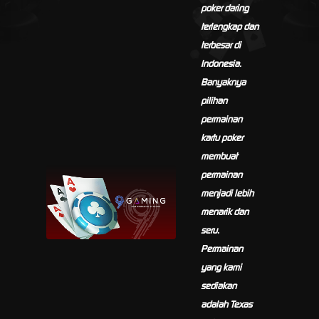
poker daring
terlengkap dan
terbesar di
Indonesia.
Banyaknya
pilihan
permainan
kartu poker
membuat
permainan
menjadi lebih
menarik dan
seru.
Permainan
yang kami
sediakan
adalah Texas