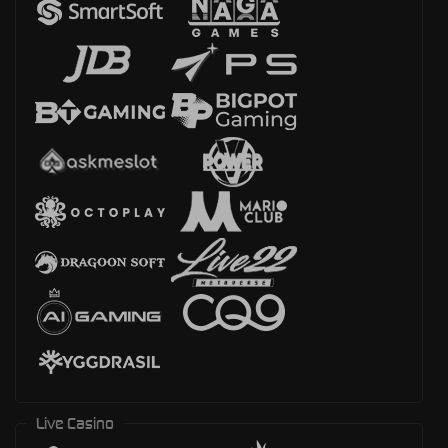
Live Casino