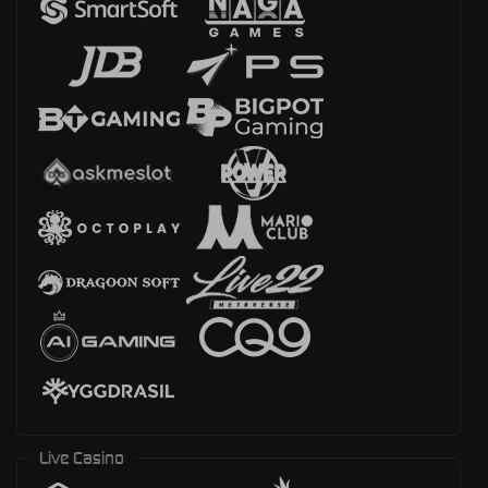
Live Casino