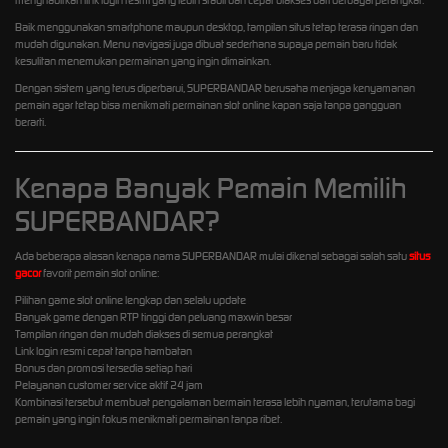
menghadirkan link login resmi yang lebih stabil dan cepat diakses dari berbagai perangkat.
Baik menggunakan smartphone maupun desktop, tampilan situs tetap terasa ringan dan
mudah digunakan. Menu navigasi juga dibuat sederhana supaya pemain baru tidak
kesulitan menemukan permainan yang ingin dimainkan.
Dengan sistem yang terus diperbarui, SUPERBANDAR berusaha menjaga kenyamanan
pemain agar tetap bisa menikmati permainan slot online kapan saja tanpa gangguan
berarti.
Kenapa Banyak Pemain Memilih
SUPERBANDAR?
Ada beberapa alasan kenapa nama SUPERBANDAR mulai dikenal sebagai salah satu
situs
gacor
favorit pemain slot online:
Pilihan game slot online lengkap dan selalu update
Banyak game dengan RTP tinggi dan peluang maxwin besar
Tampilan ringan dan mudah diakses di semua perangkat
Link login resmi cepat tanpa hambatan
Bonus dan promosi tersedia setiap hari
Pelayanan customer service aktif 24 jam
Kombinasi tersebut membuat pengalaman bermain terasa lebih nyaman, terutama bagi
pemain yang ingin fokus menikmati permainan tanpa ribet.