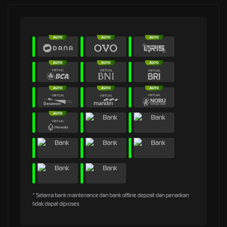
* Selama bank maintenance dan bank offline deposit dan penarikan
tidak dapat diproses