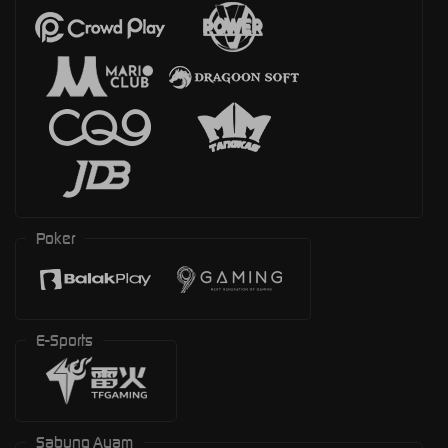
Poker
E-Sports
Sabung Ayam