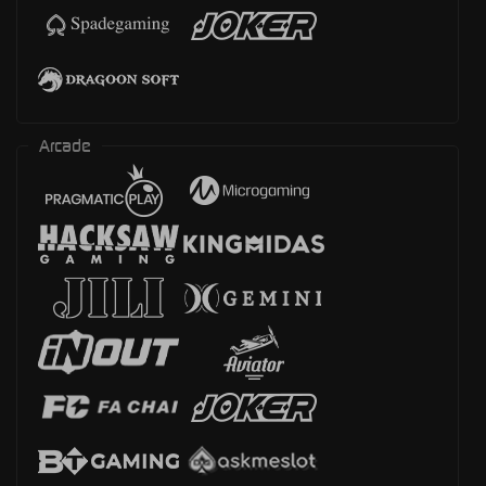
Arcade