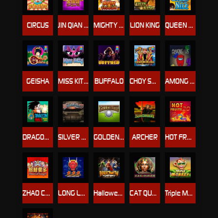
CIRCUS
JIN QIAN WA
MIGHTY SPARTAN
LION KING
QUEEN OF THE NILE
GEISHA
MISS KITTY
BUFFALO
CHOY SUN DOA
AMONG US
DRAGON BALL
SILVER BULLET
GOLDEN TOUR
ARCHER
HOT FRUITS 20
ZHAO CAI TONG ZHI
LONG LONG LONG
Halloween Fortune
CAT QUEEN
Triple Monkey