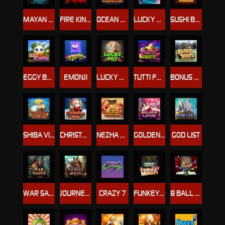
MAYAN TEMPLE
FIRE KINGDOM
OCEAN ADVENTURE
LUCKY BEASTS
SUSHI BONANZA
EGGY BUNNIES
EMONJI
LUCKY PET
TUTTI FRUTTI
BONUS BEAR
SHIBA VILLAGE
CHRISTMAS GIFT
NEZHA DEMON REBORN
GOLDEN LOTUS
GOD LIST
WAR SAINT
JOURNEY WEST
CRAZY 7
FUNKEY MONKEY
8 BALL SLOTS