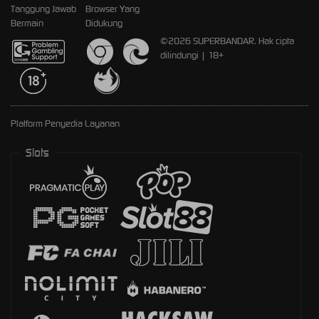
Tanggung Jawab
Browser Yang
Bermain
Didukung
©2026 SUPERBANDAR. Hak cipta
dilindungi | 18+
Platform Penyedia Layanan
Slots