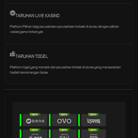
TARUHAN LIVE KASINO
Platform Pilihan bagi perusahaan-perusahaan terbaik di dunia, dengan pilihan
variasi game terbanyak
TARUHAN TOGEL
Platform togel yang menarik dari perusahan terbaik di dunia yang menawarkan
hadiah kemenangan besar