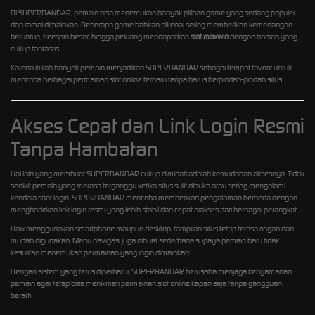
Di SUPERBANDAR, pemain bisa menemukan banyak pilihan game yang sedang populer
dan ramai dimainkan. Beberapa game bahkan dikenal sering memberikan kemenangan
beruntun, freespin besar, hingga peluang mendapatkan
slot maxwin
dengan hadiah yang
cukup fantastis.
Karena itulah banyak pemain menjadikan SUPERBANDAR sebagai tempat favorit untuk
mencoba berbagai permainan slot online terbaru tanpa harus berpindah-pindah situs.
Akses Cepat dan Link Login Resmi
Tanpa Hambatan
Hal lain yang membuat SUPERBANDAR cukup diminati adalah kemudahan aksesnya. Tidak
sedikit pemain yang merasa terganggu ketika situs sulit dibuka atau sering mengalami
kendala saat login. SUPERBANDAR mencoba memberikan pengalaman berbeda dengan
menghadirkan link login resmi yang lebih stabil dan cepat diakses dari berbagai perangkat.
Baik menggunakan smartphone maupun desktop, tampilan situs tetap terasa ringan dan
mudah digunakan. Menu navigasi juga dibuat sederhana supaya pemain baru tidak
kesulitan menemukan permainan yang ingin dimainkan.
Dengan sistem yang terus diperbarui, SUPERBANDAR berusaha menjaga kenyamanan
pemain agar tetap bisa menikmati permainan slot online kapan saja tanpa gangguan
berarti.