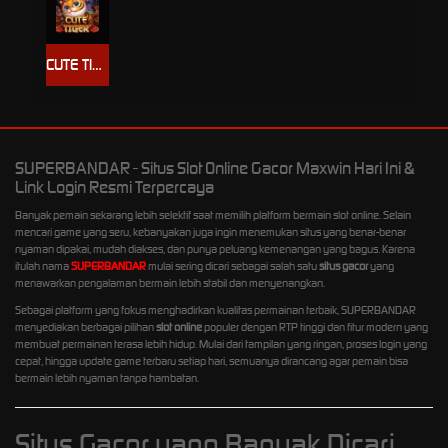
CUTE TIGER
SUPERBANDAR - Situs Slot Online Gacor Maxwin Hari Ini &
Link Login Resmi Terpercaya
Banyak pemain sekarang lebih selektif saat memilih platform bermain slot online. Selain
mencari game yang seru, kebanyakan juga ingin menemukan situs yang benar-benar
nyaman dipakai, mudah diakses, dan punya peluang kemenangan yang bagus. Karena
itulah nama
SUPERBANDAR
mulai sering dicari sebagai salah satu
situs gacor
yang
menawarkan pengalaman bermain lebih stabil dan menyenangkan.
Sebagai platform yang fokus menghadirkan kualitas permainan terbaik, SUPERBANDAR
menyediakan berbagai pilihan
slot online
populer dengan RTP tinggi dan fitur modern yang
membuat permainan terasa lebih hidup. Mulai dari tampilan yang ringan, proses login yang
cepat, hingga update game terbaru setiap hari, semuanya dirancang agar pemain bisa
bermain lebih nyaman tanpa hambatan.
Situs Gacor yang Banyak Dicari