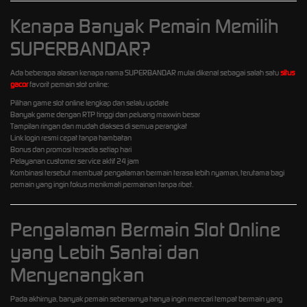
Kenapa Banyak Pemain Memilih
SUPERBANDAR?
Ada beberapa alasan kenapa nama SUPERBANDAR mulai dikenal sebagai salah satu
situs
gacor
favorit pemain slot online:
Pilihan game slot online lengkap dan selalu update
Banyak game dengan RTP tinggi dan peluang maxwin besar
Tampilan ringan dan mudah diakses di semua perangkat
Link login resmi cepat tanpa hambatan
Bonus dan promosi tersedia setiap hari
Pelayanan customer service aktif 24 jam
Kombinasi tersebut membuat pengalaman bermain terasa lebih nyaman, terutama bagi
pemain yang ingin fokus menikmati permainan tanpa ribet.
Pengalaman Bermain Slot Online
yang Lebih Santai dan
Menyenangkan
Pada akhirnya, banyak pemain sebenarnya hanya ingin mencari tempat bermain yang