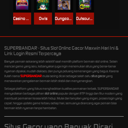
Casino Win Spin
Owls
Dungeon Quest
Outsourced: Slash Game
SUPERBANDAR - Situs Slot Online Gacor Maxwin Hari Ini &
Link Login Resmi Terpercaya
Banyak pemain sekarang lebih selektif saat memilih platform bermain slot online. Selain
mencari game yang seru, kebanyakan juga ingin menemukan situs yang benar-benar
nyaman dipakai, mudah diakses, dan punya peluang kemenangan yang bagus. Karena
itulah nama
SUPERBANDAR
mulai sering dicari sebagai salah satu
situs gacor
yang
menawarkan pengalaman bermain lebih stabil dan menyenangkan.
Sebagai platform yang fokus menghadirkan kualitas permainan terbaik, SUPERBANDAR
menyediakan berbagai pilihan
slot online
populer dengan RTP tinggi dan fitur modern yang
membuat permainan terasa lebih hidup. Mulai dari tampilan yang ringan, proses login yang
cepat, hingga update game terbaru setiap hari, semuanya dirancang agar pemain bisa
bermain lebih nyaman tanpa hambatan.
Situs Gacor yang Banyak Dicari