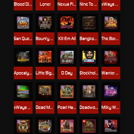
Blood Diamond
Loner
Nexus Fire In The Hole xBomb
Nine To Five
xWays Hoarder 2
San Quentin xWays
Bounty Hunters xNudge®
Kill Em All
Bangkok Hilton
The Border
Apocalypse Super xNudge
Little Bighorn
D Day
Stockholm Syndrome
Warrior Graveyard xNudge
xWays Hoarder xSplit
Dead Men Walking
Pearl Harbor
Deadwood xNudge
Milky Ways