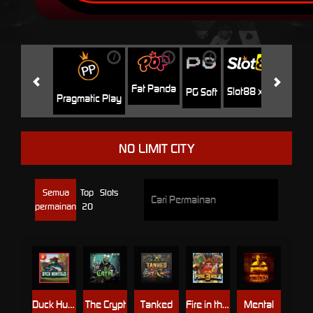
i
i
i
i
i
Facha
Fat Panda
Slot88 x PP
PG Soft
Pragmatic Play
NO LIMIT CITY
Semua
Top
Slots
permainan
20
Duck Hunters
The Crypt
Tanked
Fire in the Hole 3
Mental