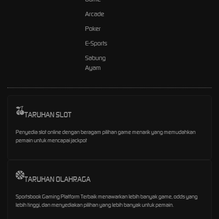
Arcade
Poker
E-Sports
Sabung
Ayam
TARUHAN SLOT
Penyedia slot online dengan beragam pilihan game menarik yang memudahkan
pemain untuk mencapai jackpot
TARUHAN OLAHRAGA
Sportsbook Gaming Platform Terbaik menawarkan lebih banyak game, odds yang
lebih tinggi, dan menyediakan pilihan yang lebih banyak untuk pemain.