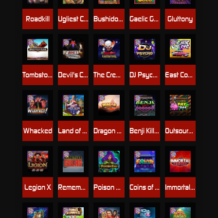
Roadkill
Ugliest Catch
Bushido Way xNudge
Gaelic Gold
Gluttony
Tombstone
Devil's Crossroad
The Creepy Carnival
DJ Psycho
East Coast Vs West Coast
Whacked
Land of the Free
Dragon Tribe
Benji Killed in Vegas
Outsourced: Payday
Legion X
Remember Gulag
Poison Eve
Coins of Fortune
Immortal Fruits