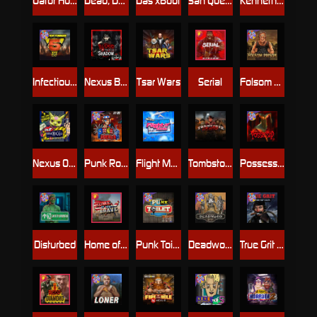
Gator Hunters
Dead, Dead, or Deader
Das xBoot
San Quentin 2: Death Row
Kenneth Must Die
Infectious 5 xWays
Nexus Blood & Shadow
Tsar Wars
Serial
Folsom Prison
Nexus Outsourced
Punk Rocker 2
Flight Mode
Tombstone Slaughter
Possessed
Disturbed
Home of the Brave
Punk Toilet
Deadwood R.I.P
True Grit Redemption