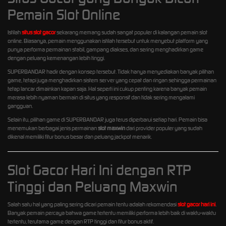
Pemain Slot Online
Istilah
situs slot gacor
sekarang memang sudah sangat populer di kalangan pemain slot
online. Biasanya, pemain menggunakan istilah tersebut untuk menyebut platform yang
punya performa permainan stabil, gampang diakses, dan sering menghadirkan game
dengan peluang kemenangan lebih tinggi.
SUPERBANDAR hadir dengan konsep tersebut. Tidak hanya menyediakan banyak pilihan
game, tetapi juga menghadirkan sistem server yang cepat dan ringan sehingga permainan
tetap lancar dimainkan kapan saja. Hal seperti ini cukup penting karena banyak pemain
merasa lebih nyaman bermain di situs yang responsif dan tidak sering mengalami
gangguan.
Selain itu, pilihan game di SUPERBANDAR juga terus diperbarui setiap hari. Pemain bisa
menemukan berbagai jenis permainan
slot maxwin
dari provider populer yang sudah
dikenal memiliki fitur bonus besar dan peluang jackpot menarik.
Slot Gacor Hari Ini dengan RTP
Tinggi dan Peluang Maxwin
Salah satu hal yang paling sering dicari pemain tentu adalah rekomendasi
slot gacor hari ini
.
Banyak pemain percaya bahwa game tertentu memiliki performa lebih baik di waktu-waktu
tertentu, terutama game dengan RTP tinggi dan fitur bonus aktif.