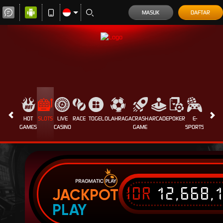
MASUK
DAFTAR
HOT
SLOTS
LIVE
RACE
TOGEL
OLAHRAGA
CRASH
ARCADE
POKER
E-
SABUN
GAMES
CASINO
GAME
SPORTS
AYAM
IDR
12,668,
JACKPOT
PLAY