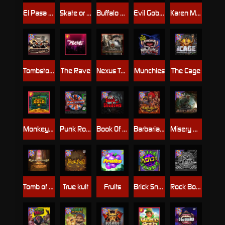
El Pasa Gunfight xNudge
Skate or Die
Buffalo Hunter
Evil Goblins xBomb
Karen Maneater
Tombstone No Mercy
The Rave
Nexus Tombstone RIP
Munchies
The Cage
Monkey's Gold xPays
Punk Rocker
Book Of Shadows
Barbarian Fury
Misery Mining
Tomb of Akhenaten
True kult
Fruits
Brick Snake 2000
Rock Bottom