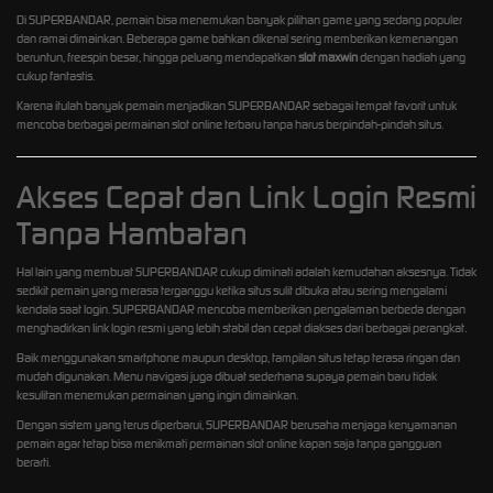
Di SUPERBANDAR, pemain bisa menemukan banyak pilihan game yang sedang populer
dan ramai dimainkan. Beberapa game bahkan dikenal sering memberikan kemenangan
beruntun, freespin besar, hingga peluang mendapatkan
slot maxwin
dengan hadiah yang
cukup fantastis.
Karena itulah banyak pemain menjadikan SUPERBANDAR sebagai tempat favorit untuk
mencoba berbagai permainan slot online terbaru tanpa harus berpindah-pindah situs.
Akses Cepat dan Link Login Resmi
Tanpa Hambatan
Hal lain yang membuat SUPERBANDAR cukup diminati adalah kemudahan aksesnya. Tidak
sedikit pemain yang merasa terganggu ketika situs sulit dibuka atau sering mengalami
kendala saat login. SUPERBANDAR mencoba memberikan pengalaman berbeda dengan
menghadirkan link login resmi yang lebih stabil dan cepat diakses dari berbagai perangkat.
Baik menggunakan smartphone maupun desktop, tampilan situs tetap terasa ringan dan
mudah digunakan. Menu navigasi juga dibuat sederhana supaya pemain baru tidak
kesulitan menemukan permainan yang ingin dimainkan.
Dengan sistem yang terus diperbarui, SUPERBANDAR berusaha menjaga kenyamanan
pemain agar tetap bisa menikmati permainan slot online kapan saja tanpa gangguan
berarti.