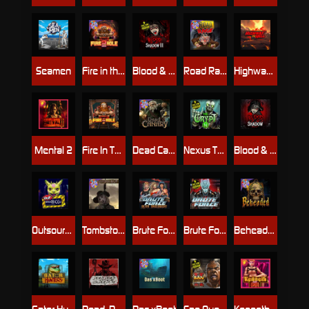
Seamen
Fire in the Hole 2
Blood & Shadow 2
Road Rage
Highway to Hell
Mental 2
Fire In The Hole xBomb
Dead Canary
Nexus The Crypt
Blood & Shadow
Outsourced
Tombstone RIP
Brute Force: Alien Onslaught
Brute Force
Beheaded