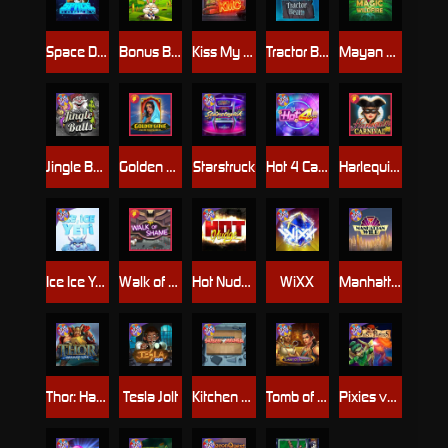
Space Donkey
Bonus Bunnies
Kiss My Chainsaw
Tractor Beam
Mayan Magic Wildfire
Jingle Balls
Golden Genie And The Walking Wilds
Starstruck
Hot 4 Cash
Harlequin Carnival
Ice Ice Yeti
Walk of Shame
Hot Nudge
WiXX
Manhattan Goes Wild
Thor: Hammer Time
Tesla Jolt
Kitchen Drama: Sushi Mania
Tomb of Nefertiti
Pixies vs Pirates