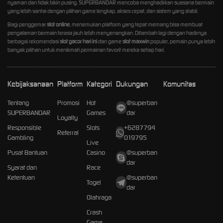
nyaman dan tidak bikin pusing. SUPERBANDAR mencoba menghadirkan suasana bermain
yang lebih santai dengan pilihan game lengkap, akses cepat, dan sistem yang stabil.
Bagi penggemar
slot online
, menemukan platform yang tepat memang bisa membuat
pengalaman bermain terasa jauh lebih menyenangkan. Ditambah lagi dengan hadirnya
berbagai rekomendasi
slot gacor hari ini
dan game
slot maxwin
populer, pemain punya lebih
banyak pilihan untuk menikmati permainan favorit mereka setiap hari.
Kebijaksanaan
Platform
Kategori
Dukungan
Komunitas
Tentang
Promosi
Hot
@superban
SUPERBANDAR
Games
dar
Loyalty
Responsible
Slots
+6287794
Referral
Gambling
019795
Live
Pusat Bantuan
Casino
@superban
dar
Syarat dan
Race
Ketentuan
@superban
Togel
dar
Olahraga
Crash
Game