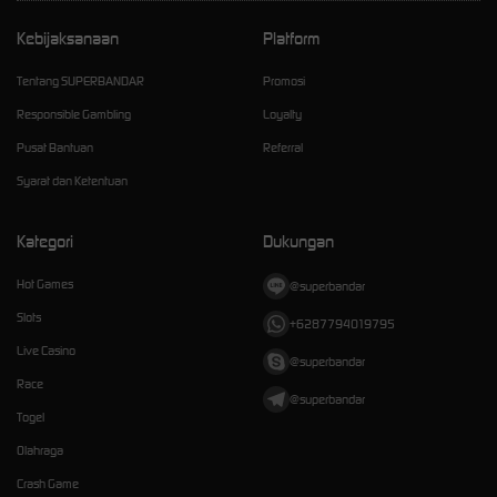
Kebijaksanaan
Platform
Tentang SUPERBANDAR
Promosi
Responsible Gambling
Loyalty
Pusat Bantuan
Referral
Syarat dan Ketentuan
Kategori
Dukungan
Hot Games
@superbandar
Slots
+6287794019795
Live Casino
@superbandar
Race
@superbandar
Togel
Olahraga
Crash Game