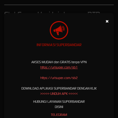
Slot Gacor Hari Ini dengan RTP
×
Tinggi dan Peluang Maxwin
Salah satu hal yang paling sering dicari pemain tentu adalah rekomendasi
slot gacor hari ini
.
Banyak pemain percaya bahwa game tertentu memiliki performa lebih baik di waktu-waktu
tertentu, terutama game dengan RTP tinggi dan fitur bonus aktif.
INFORMASI SUPERBANDAR
Di SUPERBANDAR, pemain bisa menemukan banyak pilihan game yang sedang populer
dan ramai dimainkan. Beberapa game bahkan dikenal sering memberikan kemenangan
AKSES MUDAH dan GRATIS tanpa VPN
beruntun, freespin besar, hingga peluang mendapatkan
slot maxwin
dengan hadiah yang
https://urlsuper.com/sb1
cukup fantastis.
Karena itulah banyak pemain menjadikan SUPERBANDAR sebagai tempat favorit untuk
https://urlsuper.com/sb2
mencoba berbagai permainan slot online terbaru tanpa harus berpindah-pindah situs.
DOWNLOAD APLIKASI SUPERBANDAR DENGAN KLIK
>>>>> UNDUH APK <<<<<
Akses Cepat dan Link Login
HUBUNGI LAYANAN SUPERBANDAR
Resmi Tanpa Hambatan
DISINI
TELEGRAM
Hal lain yang membuat SUPERBANDAR cukup diminati adalah kemudahan aksesnya.