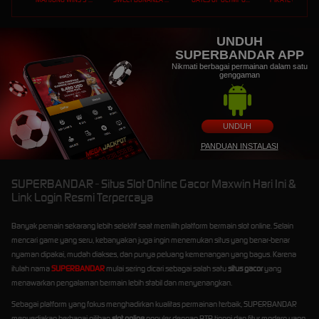
UNDUH
SUPERBANDAR APP
Nikmati berbagai permainan dalam satu
genggaman
UNDUH
PANDUAN INSTALASI
SUPERBANDAR - Situs Slot Online Gacor Maxwin Hari Ini &
Link Login Resmi Terpercaya
Banyak pemain sekarang lebih selektif saat memilih platform bermain slot online. Selain
mencari game yang seru, kebanyakan juga ingin menemukan situs yang benar-benar
nyaman dipakai, mudah diakses, dan punya peluang kemenangan yang bagus. Karena
itulah nama
SUPERBANDAR
mulai sering dicari sebagai salah satu
situs gacor
yang
menawarkan pengalaman bermain lebih stabil dan menyenangkan.
Sebagai platform yang fokus menghadirkan kualitas permainan terbaik, SUPERBANDAR
menyediakan berbagai pilihan
slot online
populer dengan RTP tinggi dan fitur modern yang