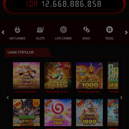
IDR
12,668,806,058
HOT GAMES
SLOTS
LIVE CASINO
RACE
TOGEL
OL
GAME POPULER
GATES OF OLYMPUS POP
TREASURES OF AZTEC
FORTUNE GARUDA 1000
MAHJONG MAX
MAHJONG WINS 3 – BLACK SCATTER
SWEET BONANZA 2500
GATES OF OLYMPUS 1000
PIRATE QUEST 1