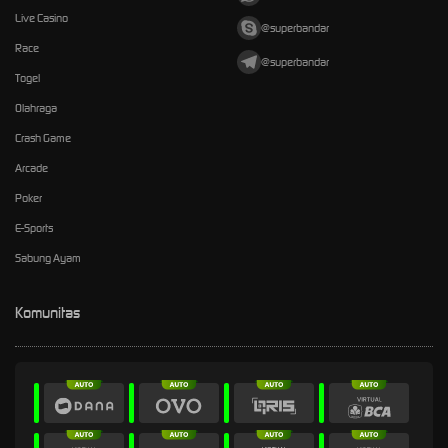
Live Casino
@superbandar
Race
@superbandar
Togel
Olahraga
Crash Game
Arcade
Poker
E-Sports
Sabung Ayam
Komunitas