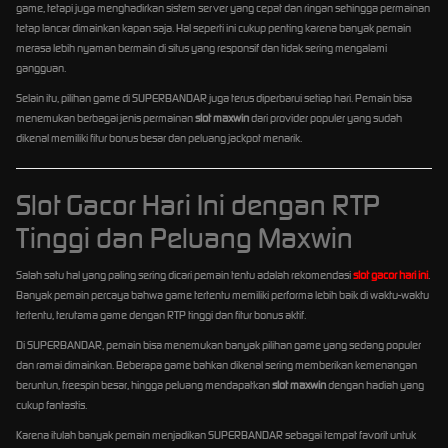
game, tetapi juga menghadirkan sistem server yang cepat dan ringan sehingga permainan
tetap lancar dimainkan kapan saja. Hal seperti ini cukup penting karena banyak pemain
merasa lebih nyaman bermain di situs yang responsif dan tidak sering mengalami
gangguan.
Selain itu, pilihan game di SUPERBANDAR juga terus diperbarui setiap hari. Pemain bisa
menemukan berbagai jenis permainan
slot maxwin
dari provider populer yang sudah
dikenal memiliki fitur bonus besar dan peluang jackpot menarik.
Slot Gacor Hari Ini dengan RTP
Tinggi dan Peluang Maxwin
Salah satu hal yang paling sering dicari pemain tentu adalah rekomendasi
slot gacor hari ini
.
Banyak pemain percaya bahwa game tertentu memiliki performa lebih baik di waktu-waktu
tertentu, terutama game dengan RTP tinggi dan fitur bonus aktif.
Di SUPERBANDAR, pemain bisa menemukan banyak pilihan game yang sedang populer
dan ramai dimainkan. Beberapa game bahkan dikenal sering memberikan kemenangan
beruntun, freespin besar, hingga peluang mendapatkan
slot maxwin
dengan hadiah yang
cukup fantastis.
Karena itulah banyak pemain menjadikan SUPERBANDAR sebagai tempat favorit untuk