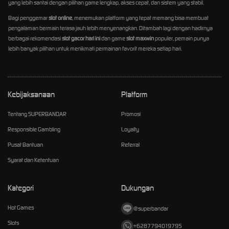
yang lebih santai dengan pilihan game lengkap, akses cepat, dan sistem yang stabil.
Bagi penggemar
slot online
, menemukan platform yang tepat memang bisa membuat
pengalaman bermain terasa jauh lebih menyenangkan. Ditambah lagi dengan hadirnya
berbagai rekomendasi
slot gacor hari ini
dan game
slot maxwin
populer, pemain punya
lebih banyak pilihan untuk menikmati permainan favorit mereka setiap hari.
Kebijaksanaan
Platform
Tentang SUPERBANDAR
Promosi
Responsible Gambling
Loyalty
Pusat Bantuan
Referral
Syarat dan Ketentuan
Kategori
Dukungan
Hot Games
@superbandar
Slots
+6287794019795