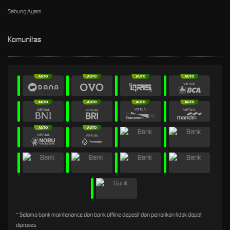
Sabung Ayam
Komunitas
* Selama bank maintenance dan bank offline deposit dan penarikan tidak dapat
diproses