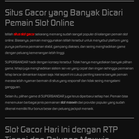
Situs Gacor yang Banyak Dicari
Pemain Slot Online
Istilah
situs slot gacor
sekarang memang sudah sangat populer di kalangan pemain slot
online. Biasanya, pemain menggunakan istilah tersebut untuk menyebut platform yang
punya performa permainan stabil, gampang diakses, dan sering menghadirkan game
dengan peluang kemenangan lebih tinggi.
SUPERBANDAR hadir dengan konsep tersebut. Tidak hanya menyediakan banyak pilihan
game, tetapi juga menghadirkan sistem server yang cepat dan ringan sehingga permainan
tetap lancar dimainkan kapan saja. Hal seperti ini cukup penting karena banyak pemain
merasa lebih nyaman bermain di situs yang responsif dan tidak sering mengalami
gangguan.
Selain itu, pilihan game di SUPERBANDAR juga terus diperbarui setiap hari. Pemain bisa
menemukan berbagai jenis permainan
slot maxwin
dari provider populer yang sudah
dikenal memiliki fitur bonus besar dan peluang jackpot menarik.
Slot Gacor Hari Ini dengan RTP