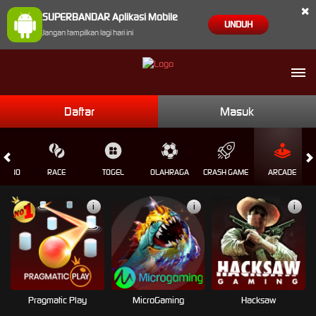
×
SUPERBANDAR Aplikasi Mobile
UNDUH
Jangan tampilkan lagi hari ini
Daftar
Masuk
CASINO
RACE
TOGEL
OLAHRAGA
CRASH GAME
ARCADE
i
i
i
Pragmatic Play
MicroGaming
Hacksaw