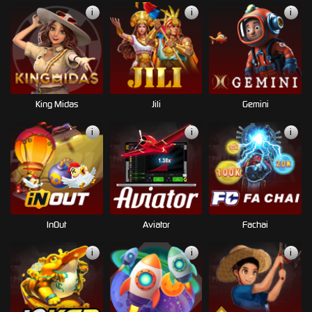
i
i
i
King Midas
Jili
Gemini
i
i
i
InOut
Aviator
Fachai
i
i
i