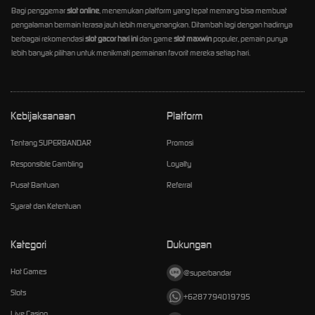
Bagi penggemar
slot online
, menemukan platform yang tepat memang bisa membuat
pengalaman bermain terasa jauh lebih menyenangkan. Ditambah lagi dengan hadirnya
berbagai rekomendasi
slot gacor hari ini
dan game
slot maxwin
populer, pemain punya
lebih banyak pilihan untuk menikmati permainan favorit mereka setiap hari.
Kebijaksanaan
Platform
Tentang SUPERBANDAR
Promosi
Responsible Gambling
Loyalty
Pusat Bantuan
Referral
Syarat dan Ketentuan
Kategori
Dukungan
Hot Games
@superbandar
Slots
+6287794019795
Live Casino