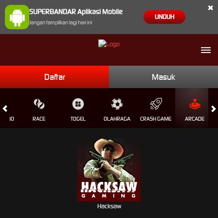
×
SUPERBANDAR Aplikasi Mobile
UNDUH
Jangan tampilkan lagi hari ini
Daftar
Masuk
CASINO
RACE
TOGEL
OLAHRAGA
CRASH GAME
ARCADE
Hacksaw