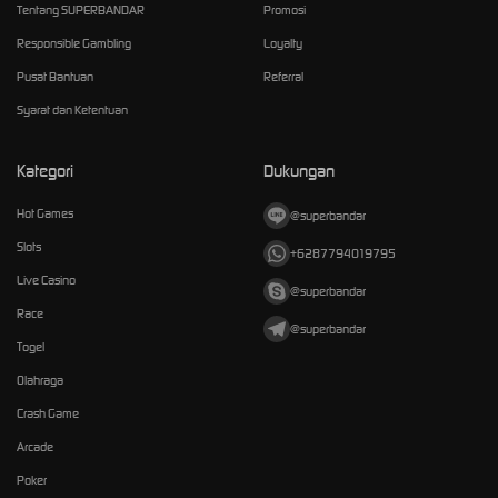
Tentang SUPERBANDAR
Promosi
Responsible Gambling
Loyalty
Pusat Bantuan
Referral
Syarat dan Ketentuan
Kategori
Dukungan
Hot Games
@superbandar
Slots
+6287794019795
Live Casino
@superbandar
Race
@superbandar
Togel
Olahraga
Crash Game
Arcade
Poker