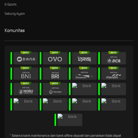
E-Sports
Sabung Ayam
Komunitas
* Selama bank maintenance dan bank offline deposit dan penarikan tidak dapat