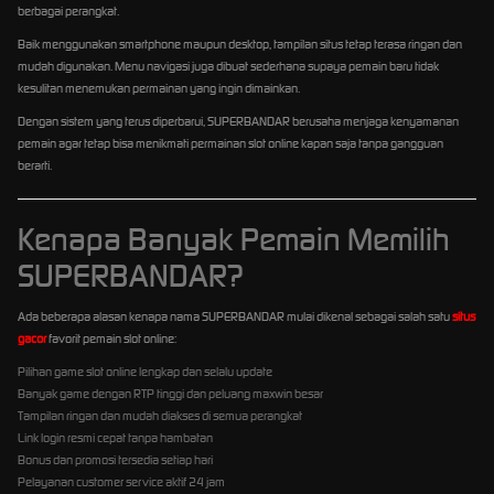
berbagai perangkat.
Baik menggunakan smartphone maupun desktop, tampilan situs tetap terasa ringan dan
mudah digunakan. Menu navigasi juga dibuat sederhana supaya pemain baru tidak
kesulitan menemukan permainan yang ingin dimainkan.
Dengan sistem yang terus diperbarui, SUPERBANDAR berusaha menjaga kenyamanan
pemain agar tetap bisa menikmati permainan slot online kapan saja tanpa gangguan
berarti.
Kenapa Banyak Pemain Memilih
SUPERBANDAR?
Ada beberapa alasan kenapa nama SUPERBANDAR mulai dikenal sebagai salah satu
situs
gacor
favorit pemain slot online:
Pilihan game slot online lengkap dan selalu update
Banyak game dengan RTP tinggi dan peluang maxwin besar
Tampilan ringan dan mudah diakses di semua perangkat
Link login resmi cepat tanpa hambatan
Bonus dan promosi tersedia setiap hari
Pelayanan customer service aktif 24 jam