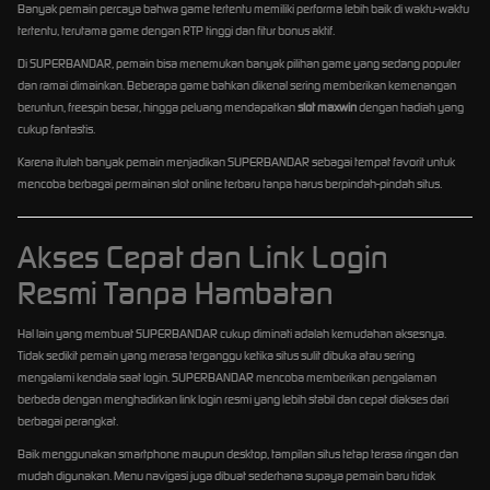
Banyak pemain percaya bahwa game tertentu memiliki performa lebih baik di waktu-waktu
tertentu, terutama game dengan RTP tinggi dan fitur bonus aktif.
Di SUPERBANDAR, pemain bisa menemukan banyak pilihan game yang sedang populer
dan ramai dimainkan. Beberapa game bahkan dikenal sering memberikan kemenangan
beruntun, freespin besar, hingga peluang mendapatkan
slot maxwin
dengan hadiah yang
cukup fantastis.
Karena itulah banyak pemain menjadikan SUPERBANDAR sebagai tempat favorit untuk
mencoba berbagai permainan slot online terbaru tanpa harus berpindah-pindah situs.
Akses Cepat dan Link Login
Resmi Tanpa Hambatan
Hal lain yang membuat SUPERBANDAR cukup diminati adalah kemudahan aksesnya.
Tidak sedikit pemain yang merasa terganggu ketika situs sulit dibuka atau sering
mengalami kendala saat login. SUPERBANDAR mencoba memberikan pengalaman
berbeda dengan menghadirkan link login resmi yang lebih stabil dan cepat diakses dari
berbagai perangkat.
Baik menggunakan smartphone maupun desktop, tampilan situs tetap terasa ringan dan
mudah digunakan. Menu navigasi juga dibuat sederhana supaya pemain baru tidak