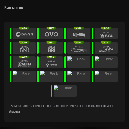
Komunitas
* Selama bank maintenance dan bank offline deposit dan penarikan tidak dapat
diproses