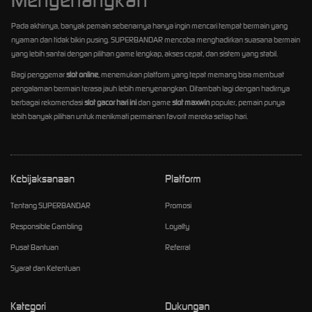
Pada akhirnya, banyak pemain sebenarnya hanya ingin mencari tempat bermain yang
nyaman dan tidak bikin pusing. SUPERBANDAR mencoba menghadirkan suasana bermain
yang lebih santai dengan pilihan game lengkap, akses cepat, dan sistem yang stabil.
Bagi penggemar
slot online
, menemukan platform yang tepat memang bisa membuat
pengalaman bermain terasa jauh lebih menyenangkan. Ditambah lagi dengan hadirnya
berbagai rekomendasi
slot gacor hari ini
dan game
slot maxwin
populer, pemain punya
lebih banyak pilihan untuk menikmati permainan favorit mereka setiap hari.
Kebijaksanaan
Platform
Tentang SUPERBANDAR
Promosi
Responsible Gambling
Loyalty
Pusat Bantuan
Referral
Syarat dan Ketentuan
Kategori
Dukungan