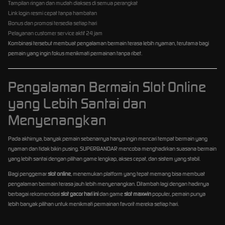
Tampilan ringan dan mudah diakses di semua perangkat
Link login resmi cepat tanpa hambatan
Bonus dan promosi tersedia setiap hari
Pelayanan customer service aktif 24 jam
Kombinasi tersebut membuat pengalaman bermain terasa lebih nyaman, terutama bagi
pemain yang ingin fokus menikmati permainan tanpa ribet.
Pengalaman Bermain Slot Online
yang Lebih Santai dan
Menyenangkan
Pada akhirnya, banyak pemain sebenarnya hanya ingin mencari tempat bermain yang
nyaman dan tidak bikin pusing. SUPERBANDAR mencoba menghadirkan suasana bermain
yang lebih santai dengan pilihan game lengkap, akses cepat, dan sistem yang stabil.
Bagi penggemar
slot online
, menemukan platform yang tepat memang bisa membuat
pengalaman bermain terasa jauh lebih menyenangkan. Ditambah lagi dengan hadirnya
berbagai rekomendasi
slot gacor hari ini
dan game
slot maxwin
populer, pemain punya
lebih banyak pilihan untuk menikmati permainan favorit mereka setiap hari.