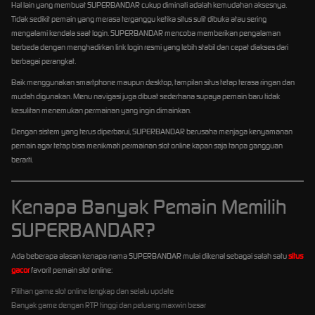
Hal lain yang membuat SUPERBANDAR cukup diminati adalah kemudahan aksesnya.
Tidak sedikit pemain yang merasa terganggu ketika situs sulit dibuka atau sering
mengalami kendala saat login. SUPERBANDAR mencoba memberikan pengalaman
berbeda dengan menghadirkan link login resmi yang lebih stabil dan cepat diakses dari
berbagai perangkat.
Baik menggunakan smartphone maupun desktop, tampilan situs tetap terasa ringan dan
mudah digunakan. Menu navigasi juga dibuat sederhana supaya pemain baru tidak
kesulitan menemukan permainan yang ingin dimainkan.
Dengan sistem yang terus diperbarui, SUPERBANDAR berusaha menjaga kenyamanan
pemain agar tetap bisa menikmati permainan slot online kapan saja tanpa gangguan
berarti.
Kenapa Banyak Pemain Memilih
SUPERBANDAR?
Ada beberapa alasan kenapa nama SUPERBANDAR mulai dikenal sebagai salah satu
situs
gacor
favorit pemain slot online:
Pilihan game slot online lengkap dan selalu update
Banyak game dengan RTP tinggi dan peluang maxwin besar