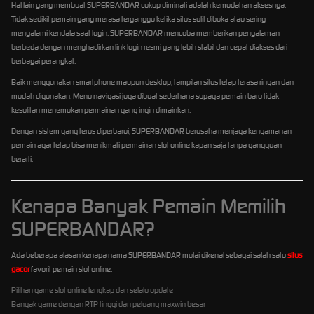
Hal lain yang membuat SUPERBANDAR cukup diminati adalah kemudahan aksesnya.
Tidak sedikit pemain yang merasa terganggu ketika situs sulit dibuka atau sering
mengalami kendala saat login. SUPERBANDAR mencoba memberikan pengalaman
berbeda dengan menghadirkan link login resmi yang lebih stabil dan cepat diakses dari
berbagai perangkat.
Baik menggunakan smartphone maupun desktop, tampilan situs tetap terasa ringan dan
mudah digunakan. Menu navigasi juga dibuat sederhana supaya pemain baru tidak
kesulitan menemukan permainan yang ingin dimainkan.
Dengan sistem yang terus diperbarui, SUPERBANDAR berusaha menjaga kenyamanan
pemain agar tetap bisa menikmati permainan slot online kapan saja tanpa gangguan
berarti.
Kenapa Banyak Pemain Memilih
SUPERBANDAR?
Ada beberapa alasan kenapa nama SUPERBANDAR mulai dikenal sebagai salah satu
situs
gacor
favorit pemain slot online:
Pilihan game slot online lengkap dan selalu update
Banyak game dengan RTP tinggi dan peluang maxwin besar