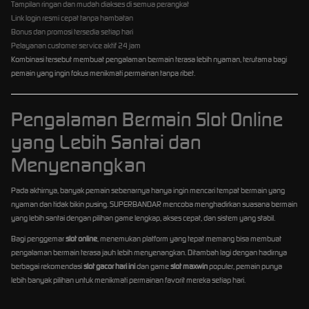
Tampilan ringan dan mudah diakses di semua perangkat
Link login resmi cepat tanpa hambatan
Bonus dan promosi tersedia setiap hari
Pelayanan customer service aktif 24 jam
Kombinasi tersebut membuat pengalaman bermain terasa lebih nyaman, terutama bagi
pemain yang ingin fokus menikmati permainan tanpa ribet.
Pengalaman Bermain Slot Online
yang Lebih Santai dan
Menyenangkan
Pada akhirnya, banyak pemain sebenarnya hanya ingin mencari tempat bermain yang
nyaman dan tidak bikin pusing. SUPERBANDAR mencoba menghadirkan suasana bermain
yang lebih santai dengan pilihan game lengkap, akses cepat, dan sistem yang stabil.
Bagi penggemar
slot online
, menemukan platform yang tepat memang bisa membuat
pengalaman bermain terasa jauh lebih menyenangkan. Ditambah lagi dengan hadirnya
berbagai rekomendasi
slot gacor hari ini
dan game
slot maxwin
populer, pemain punya
lebih banyak pilihan untuk menikmati permainan favorit mereka setiap hari.