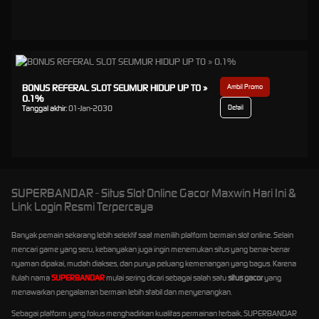
BONUS REFERAL SLOT SEUMUR HIDUP UP TO »
Ambil Promo
0.1%
Tanggal akhir:
01-Jan-2030
Detail
SUPERBANDAR - Situs Slot Online Gacor Maxwin Hari Ini &
Link Login Resmi Terpercaya
Banyak pemain sekarang lebih selektif saat memilih platform bermain slot online. Selain
mencari game yang seru, kebanyakan juga ingin menemukan situs yang benar-benar
nyaman dipakai, mudah diakses, dan punya peluang kemenangan yang bagus. Karena
itulah nama
SUPERBANDAR
mulai sering dicari sebagai salah satu
situs gacor
yang
menawarkan pengalaman bermain lebih stabil dan menyenangkan.
Sebagai platform yang fokus menghadirkan kualitas permainan terbaik, SUPERBANDAR