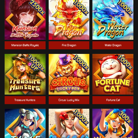
Mansion Battle Royale
Fire Dragon
Water Dragon
Treasure Hunters
Circus-Lucky Mix
Fortune Cat