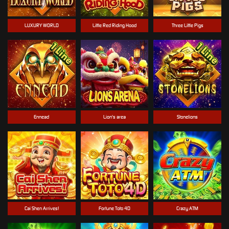
LUXURY WORLD
Little Red Riding Hood
Three Little Pigs
Ennead
Lion's area
Stonelions
Cai Shen Arrives!
Fortune Toto 4D
Crazy ATM