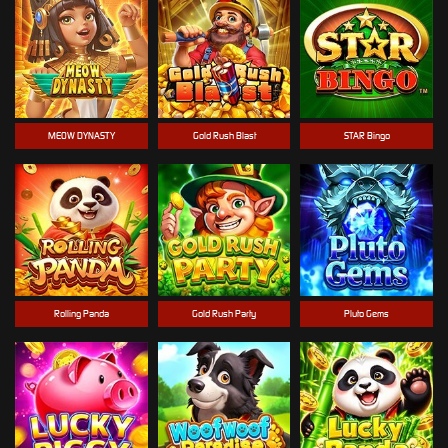
MEOW DYNASTY
Gold Rush Blast
STAR Bingo
Rolling Panda
Gold Rush Party
Pluto Gems