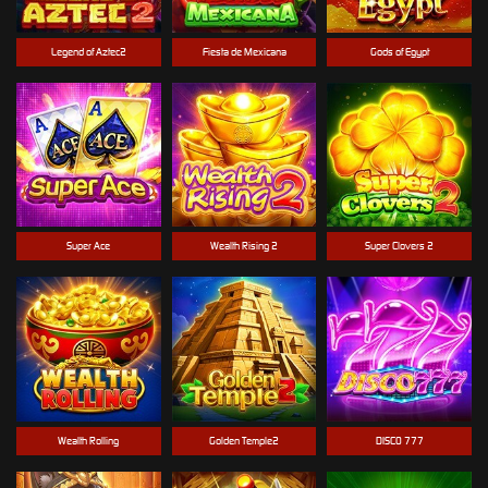
Legend of Aztec2
Fiesta de Mexicana
Gods of Egypt
Super Ace
Wealth Rising 2
Super Clovers 2
Wealth Rolling
Golden Temple2
DISCO 777