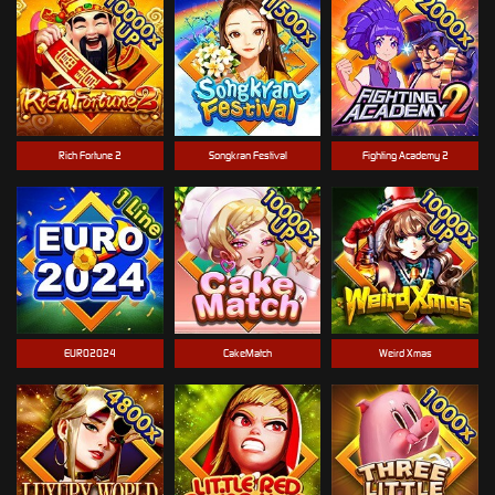
Rich Fortune 2
Songkran Festival
Fighting Academy 2
EURO2024
CakeMatch
Weird Xmas