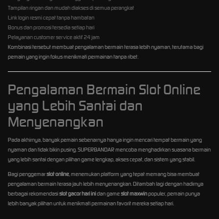
Tampilan ringan dan mudah diakses di semua perangkat
Link login resmi cepat tanpa hambatan
Bonus dan promosi tersedia setiap hari
Pelayanan customer service aktif 24 jam
Kombinasi tersebut membuat pengalaman bermain terasa lebih nyaman, terutama bagi
pemain yang ingin fokus menikmati permainan tanpa ribet.
Pengalaman Bermain Slot Online
yang Lebih Santai dan
Menyenangkan
Pada akhirnya, banyak pemain sebenarnya hanya ingin mencari tempat bermain yang
nyaman dan tidak bikin pusing. SUPERBANDAR mencoba menghadirkan suasana bermain
yang lebih santai dengan pilihan game lengkap, akses cepat, dan sistem yang stabil.
Bagi penggemar
slot online
, menemukan platform yang tepat memang bisa membuat
pengalaman bermain terasa jauh lebih menyenangkan. Ditambah lagi dengan hadirnya
berbagai rekomendasi
slot gacor hari ini
dan game
slot maxwin
populer, pemain punya
lebih banyak pilihan untuk menikmati permainan favorit mereka setiap hari.