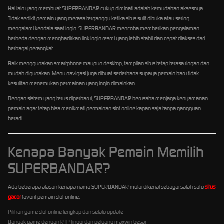
Hal lain yang membuat SUPERBANDAR cukup diminati adalah kemudahan aksesnya.
Tidak sedikit pemain yang merasa terganggu ketika situs sulit dibuka atau sering
mengalami kendala saat login. SUPERBANDAR mencoba memberikan pengalaman
berbeda dengan menghadirkan link login resmi yang lebih stabil dan cepat diakses dari
berbagai perangkat.
Baik menggunakan smartphone maupun desktop, tampilan situs tetap terasa ringan dan
mudah digunakan. Menu navigasi juga dibuat sederhana supaya pemain baru tidak
kesulitan menemukan permainan yang ingin dimainkan.
Dengan sistem yang terus diperbarui, SUPERBANDAR berusaha menjaga kenyamanan
pemain agar tetap bisa menikmati permainan slot online kapan saja tanpa gangguan
berarti.
Kenapa Banyak Pemain Memilih
SUPERBANDAR?
Ada beberapa alasan kenapa nama SUPERBANDAR mulai dikenal sebagai salah satu
situs
gacor
favorit pemain slot online:
Pilihan game slot online lengkap dan selalu update
Banyak game dengan RTP tinggi dan peluang maxwin besar