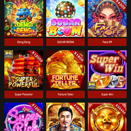
Deng Deng
SUGAR BOOM
Face Off
Super Powerful
Fortune Teller
Super Win