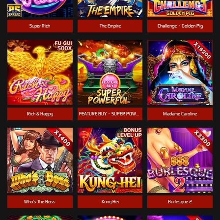
Super Rich
The Empire
Challenge・Golden Pig
Rich & Happy
FEATURE BUY・SUPER POWERFUL
Madame Caroline
Who's The Boss
Kung Hei
Burlesque 2