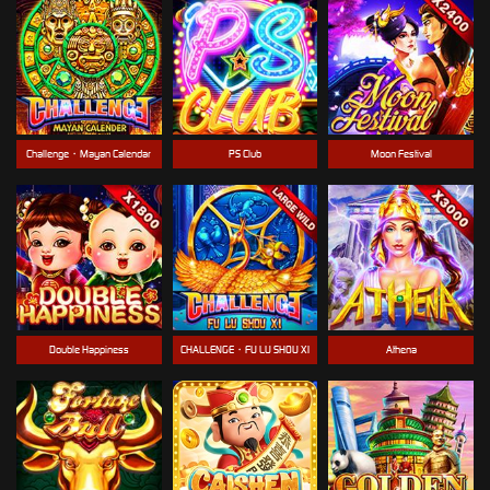
Challenge・Mayan Calendar
PS Club
Moon Festival
Double Happiness
CHALLENGE・FU LU SHOU XI
Athena