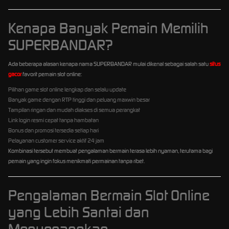
Kenapa Banyak Pemain Memilih
SUPERBANDAR?
Ada beberapa alasan kenapa nama SUPERBANDAR mulai dikenal sebagai salah satu
situs
gacor
favorit pemain slot online:
Pilihan game slot online lengkap dan selalu update
Banyak game dengan RTP tinggi dan peluang maxwin besar
Tampilan ringan dan mudah diakses di semua perangkat
Link login resmi cepat tanpa hambatan
Bonus dan promosi tersedia setiap hari
Pelayanan customer service aktif 24 jam
Kombinasi tersebut membuat pengalaman bermain terasa lebih nyaman, terutama bagi
pemain yang ingin fokus menikmati permainan tanpa ribet.
Pengalaman Bermain Slot Online
yang Lebih Santai dan
Menyenangkan