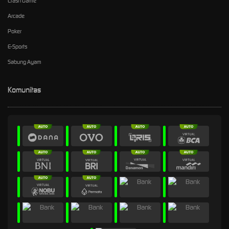
Crash Game
Arcade
Poker
E-Sports
Sabung Ayam
Komunitas