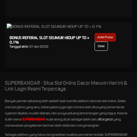
BONUS REFERAL SLOT SEUMUR HIDUP UP TO »
Ambil Promo
0.1%
Tanggal akhir:
01-Jan-2030
Detail
SUPERBANDAR - Situs Slot Online Gacor Maxwin Hari Ini &
Link Login Resmi Terpercaya
Banyak pemain sekarang lebih selektif saat memilih platform bermain slot online. Selain
mencari game yang seru, kebanyakan juga ingin menemukan situs yang benar-benar
nyaman dipakai, mudah diakses, dan punya peluang kemenangan yang bagus. Karena
itulah nama
SUPERBANDAR
mulai sering dicari sebagai salah satu
situs gacor
yang
menawarkan pengalaman bermain lebih stabil dan menyenangkan.
Sebagai platform yang fokus menghadirkan kualitas permainan terbaik, SUPERBANDAR