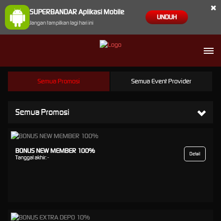
×
SUPERBANDAR Aplikasi Mobile
UNDUH
Jangan tampilkan lagi hari ini
Semua Promosi
Semua Event Provider
Semua Promosi
BONUS NEW MEMBER 100%
Detail
Tanggal akhir:
-