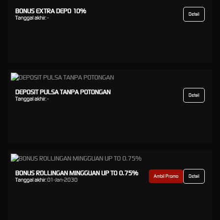
BONUS EXTRA DEPO 10%
Detail
Tanggal akhir:
-
DEPOSIT PULSA TANPA POTONGAN
Detail
Tanggal akhir:
-
BONUS ROLLINGAN MINGGUAN UP TO 0.75%
Ambil Promo
Detail
Tanggal akhir:
01-Jan-2030