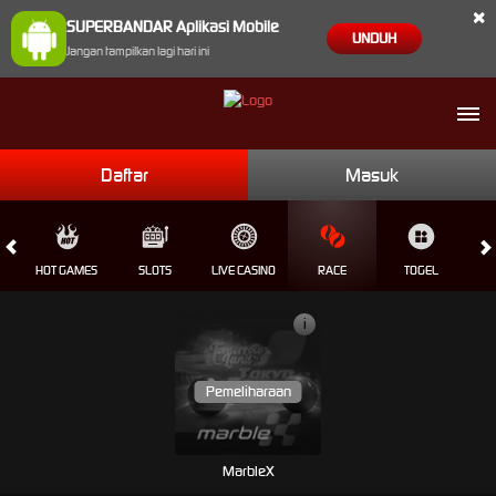
×
SUPERBANDAR Aplikasi Mobile
UNDUH
Jangan tampilkan lagi hari ini
Daftar
Masuk
HOT GAMES
SLOTS
LIVE CASINO
RACE
TOGEL
OL
i
MarbleX