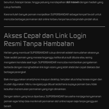
beruntun, freespin besar, hingga peluang mendapatkan
slot maxwin
dengan hadiah yang
cukup fantastis.
Karena itulah banyak pemain menjadikan SUPERBANDAR sebagai tempat favorit untuk
mencoba berbagai permainan slot online terbaru tanpa harus berpindah-pindah situs.
Akses Cepat dan Link Login
Resmi Tanpa Hambatan
Hal lain yang membuat SUPERBANDAR cukup diminati adalah kemudahan aksesnya.
Tidak sedikit pemain yang merasa terganggu ketika situs sulit dibuka atau sering
mengalami kendala saat login. SUPERBANDAR mencoba memberikan pengalaman
berbeda dengan menghadirkan link login resmi yang lebih stabil dan cepat diakses dari
berbagai perangkat.
Baik menggunakan smartphone maupun desktop, tampilan situs tetap terasa ringan dan
mudah digunakan. Menu navigasi juga dibuat sederhana supaya pemain baru tidak
kesulitan menemukan permainan yang ingin dimainkan.
Dengan sistem yang terus diperbarui, SUPERBANDAR berusaha menjaga kenyamanan
pemain agar tetap bisa menikmati permainan slot online kapan saja tanpa gangguan
berarti.