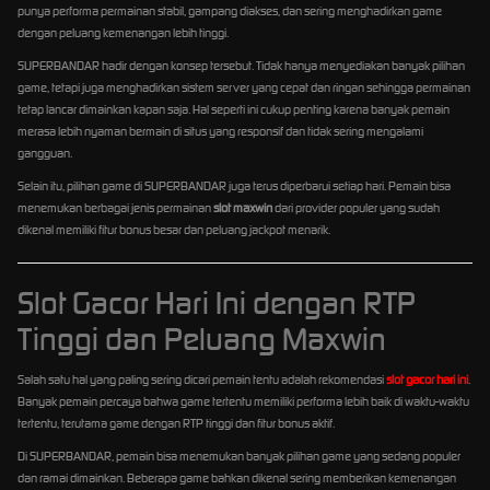
punya performa permainan stabil, gampang diakses, dan sering menghadirkan game
dengan peluang kemenangan lebih tinggi.
SUPERBANDAR hadir dengan konsep tersebut. Tidak hanya menyediakan banyak pilihan
game, tetapi juga menghadirkan sistem server yang cepat dan ringan sehingga permainan
tetap lancar dimainkan kapan saja. Hal seperti ini cukup penting karena banyak pemain
merasa lebih nyaman bermain di situs yang responsif dan tidak sering mengalami
gangguan.
Selain itu, pilihan game di SUPERBANDAR juga terus diperbarui setiap hari. Pemain bisa
menemukan berbagai jenis permainan
slot maxwin
dari provider populer yang sudah
dikenal memiliki fitur bonus besar dan peluang jackpot menarik.
Slot Gacor Hari Ini dengan RTP
Tinggi dan Peluang Maxwin
Salah satu hal yang paling sering dicari pemain tentu adalah rekomendasi
slot gacor hari ini
.
Banyak pemain percaya bahwa game tertentu memiliki performa lebih baik di waktu-waktu
tertentu, terutama game dengan RTP tinggi dan fitur bonus aktif.
Di SUPERBANDAR, pemain bisa menemukan banyak pilihan game yang sedang populer
dan ramai dimainkan. Beberapa game bahkan dikenal sering memberikan kemenangan