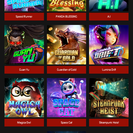
Speed Runner
PANDA BLESSING
A.I
Guan Yu
Guardian of Gold
Lumina Drift
Magica Owl
Space Cat
Steampunk Heist