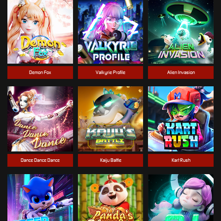
Demon Fox
Valkyrie Profile
Alien Invasion
Dance Dance Dance
Kaiju Battle
Kart Rush