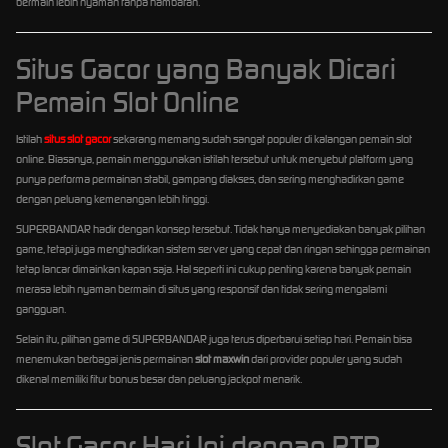
bermain lebih nyaman tanpa hambatan.
Situs Gacor yang Banyak Dicari
Pemain Slot Online
Istilah
situs slot gacor
sekarang memang sudah sangat populer di kalangan pemain slot
online. Biasanya, pemain menggunakan istilah tersebut untuk menyebut platform yang
punya performa permainan stabil, gampang diakses, dan sering menghadirkan game
dengan peluang kemenangan lebih tinggi.
SUPERBANDAR hadir dengan konsep tersebut. Tidak hanya menyediakan banyak pilihan
game, tetapi juga menghadirkan sistem server yang cepat dan ringan sehingga permainan
tetap lancar dimainkan kapan saja. Hal seperti ini cukup penting karena banyak pemain
merasa lebih nyaman bermain di situs yang responsif dan tidak sering mengalami
gangguan.
Selain itu, pilihan game di SUPERBANDAR juga terus diperbarui setiap hari. Pemain bisa
menemukan berbagai jenis permainan
slot maxwin
dari provider populer yang sudah
dikenal memiliki fitur bonus besar dan peluang jackpot menarik.
Slot Gacor Hari Ini dengan RTP