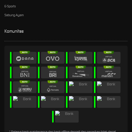
E-Sports
Sabung Ayam
Komunitas
* Selama bank maintenance dan bank offline deposit dan penarikan tidak dapat