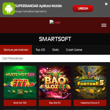
×
SUPERBANDAR Aplikasi Mobile
UNDUH
Jangan tampilkan lagi hari ini
SMARTSOFT
Semua permainan
Top 20
Slots
Crash Game
Multi Hot 100
Bao Slot 5X
Habesha Fortune 5