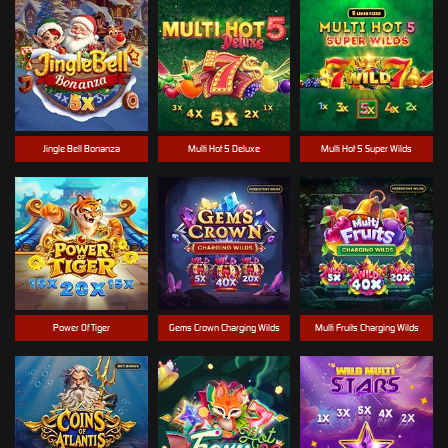
Jingle Bell Bonanza
Multi Hot 5 Deluxe
Multi Hot 5 Super Wilds
Power Of Tiger
Gems Crown Charging Wilds
Multi Fruits Charging Wilds