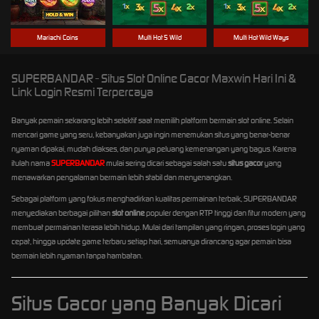
Mariachi Coins
Multi Hot 5 Wild
Multi Hot Wild Ways
SUPERBANDAR - Situs Slot Online Gacor Maxwin Hari Ini &
Link Login Resmi Terpercaya
Banyak pemain sekarang lebih selektif saat memilih platform bermain slot online. Selain
mencari game yang seru, kebanyakan juga ingin menemukan situs yang benar-benar
nyaman dipakai, mudah diakses, dan punya peluang kemenangan yang bagus. Karena
itulah nama
SUPERBANDAR
mulai sering dicari sebagai salah satu
situs gacor
yang
menawarkan pengalaman bermain lebih stabil dan menyenangkan.
Sebagai platform yang fokus menghadirkan kualitas permainan terbaik, SUPERBANDAR
menyediakan berbagai pilihan
slot online
populer dengan RTP tinggi dan fitur modern yang
membuat permainan terasa lebih hidup. Mulai dari tampilan yang ringan, proses login yang
cepat, hingga update game terbaru setiap hari, semuanya dirancang agar pemain bisa
bermain lebih nyaman tanpa hambatan.
Situs Gacor yang Banyak Dicari